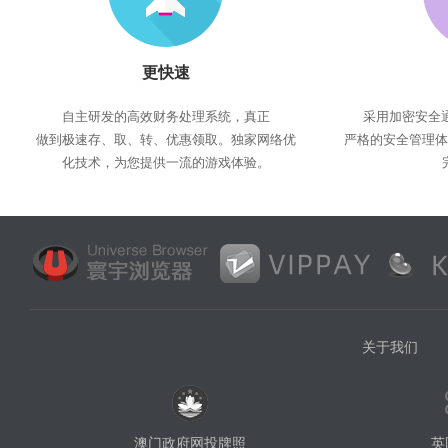
更快速
自主研发的高效财务处理系统，真正
采用加密安全通
做到极速存、取、转、优惠领取。独家网络优
严格的安全管理体
化技术，为您提供一流的游戏体验。
关于我们
澳门政府网投牌照
英