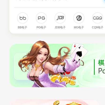
BB电子
PG电子
JDB电子
MG电子
CQ9电子