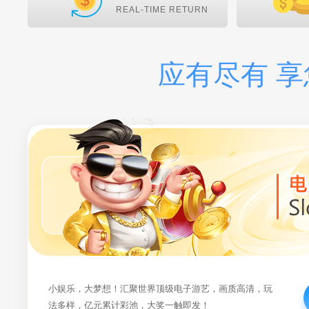
REAL-TIME RETURN
应有尽有 
小娱乐，大梦想！汇聚世界顶级电子游艺，画质高清，玩
法多样，亿元累计彩池，大奖一触即发！