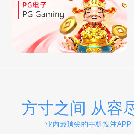
方寸之间 从容
业内最顶尖的手机投注APP