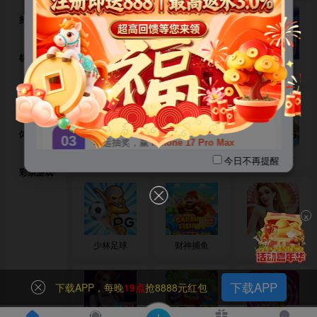
📅 08.01 - 08.31
捕鱼达人
立秋迎丰 · 在线赢豪礼
棋牌对战
02
抢庄牛牛
寻宝黄金城
德州扑克
每日参与活动，最高可得
88888元
📅 08.01 - 08.31
真人视讯
星空结缘 · 幸运星抽奖
体育竞技
03
幸运抽奖，赢
iPhone 17 Pro Max
爱尔兰精灵
欢乐捕鱼
赏金大对决
今日不再提醒
📅 08.01 - 08.31
彩票游戏
🌐 官方域名：
777.ren
|
777.pro
×
2026-07-31 23:30:29
少林足球
财神捕鱼
澳门壕梦
💎 官方易记网址💎
下载APP
下载APP，每晚
19点
抢8888元红包
极致体验 · 欢乐畅玩